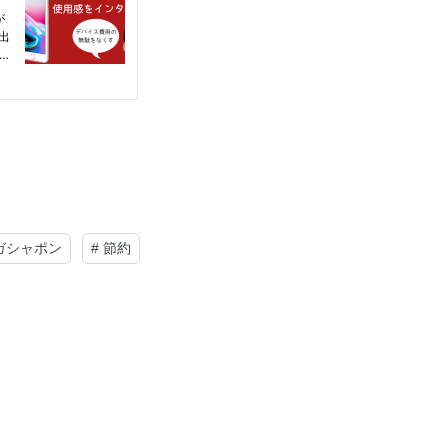
ガシャポン
#
節約