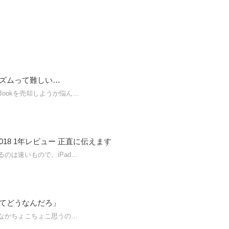
ズムって難しい…
Bookを売却しようか悩ん…
o 2018 1年レビュー 正直に伝えます
のは速いもので、iPad…
てどうなんだろ」
なかちょこちょこ思うの…